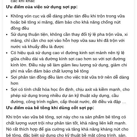
các khí khác
Ưu điểm của việc sử dụng sợi pp:
Không vón cục và dễ dàng phân tán đều khi trộn trong vữa
hoặc bê tông xi măng, đảm bảo cho khả năng chống nứt
đồng đều
Sử dụng thuận tiện, không cần thay đổi tỷ lệ pha trộn vữa, xi
măng, chỉ cần cho sợi vào hỗn hợp vữa sau khi đã trộn với
nước và khuấy đều là được
Có hiệu quả sử dụng cao vì đường kinh sợi mảnh nên tỷ lệ
giữa chiều dài và đường kính sợi cao hơn so với sợi đường
kính lớn. Điều này sẽ làm giảm lieu lượng sử dụng, giảm chi
phí mà vẫn đảm bảo chất lượng bê tông
Sợi phân tán đồng đều làm cho việc trát vữa trở nên dễ dàng
hơn
Sợi có tính chất hóa học ổn định, chịu axit và kiềm mạnh, cho
phép sử dụng trong nhiều dự án kỹ thuật xây dựng, cầu
đường, công trình ngầm, cấp thoát nước, đê điều và đập …
Ưu điểm của bê tông khi dùng cốt sợi pp:
Khi trộn vào vữa bê tông, sợi này cho ra sản phẩm bê tông có
chất lượng vượt trội như phân tán tốt, khả năng liên kết mạnh.
Nó rất thích hợp để gia cường và tăng khả năng kháng nứt cho
bê tông, đặc biệt sử dụng cho kỹ thuật bề mặt công trình, sản,