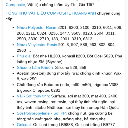
Composite
, Vật liệu chống thấm Uy Tín, Giá Tốt?
TỔNG KHO VẬT LIỆU COMPOSITE HOÀNG ANH
chuyên cung
cấp:
Nhựa Polyester Resin
8201, 8200, 2100, 3310, 6011, 606,
268, 2211, 8324, 8236, 2447, 9509, 8120, 2504, 3311,
2503, 3330, 2719, 183, 2901, 3319, 6312 …
Nhựa Vinylester Resin
901-3, 907, 586, 963, 802, 804,
2960 …
Phụ gia:
Bột nhẹ HL200, konasil k200, Bột Qcel 5020, Pha
loãng nhựa SM (Styrene)
Silicone Làm Khuôn:
Silicone 828, 858
Aceton (axeton) dung môi tẩy rửa; chống dính khuôn Wax
8, wax 250
Chất đóng rắn Butanox (indo, m60, m50), trigonox V388,
trigonox C, epotec 8281
Vải - Sợi thủy tinh:
Surface, sợi mat 300, mat 400, 2400
tex, woven roving, sợi rovin, sợi thủy tinh cắt ngắn, sợi
thủy tinh nittobo Nhật bản, sợi thủy tinh ontop Hàn Quốc
Sợi Polypropylene - Sợi PP:
chống nứt, gia cường bê
tông; sản xuất gạch nhẹ, tường nhẹ, bê tông nhẹ
Gelcoat:
Gelcoat trong LB9888, Gelcoat trắng LB9777