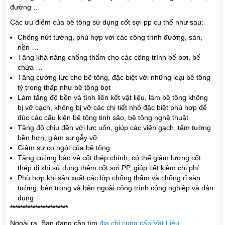
đường …
Các ưu điểm của bê tông sử dụng cốt sợi pp cụ thể như sau:
Chống nứt tường, phù hợp với các công trình đường, sàn,
nền …
Tăng khả năng chống thấm cho các công trình bể bơi, bể
chứa …
Tăng cường lực cho bê tông, đặc biệt với những loại bê tông
tỷ trong thấp như bê tông bọt
Làm tăng độ bền và tính liên kết vật liệu, làm bê tông không
bị vỡ cạch, không bị vỡ các chi tiết nhỏ đặc biệt phù hợp để
đúc các cấu kiện bê tông tinh sảo, bê tông nghệ thuật
Tăng độ chịu đền với lực uốn, giúp các viên gạch, tấm tường
bền hợn, giảm sự gẫy vỡ
Giảm sự co ngót của bê tông
Tăng cường bảo vệ cốt thép chính, có thể giảm lượng cốt
thép đi khi sử dụng thêm cốt sợi PP, giúp tiết kiệm chi phí
Phù hợp khi sản xuất các lớp chống thấm và chống rỉ sàn
tường, bên trong và bên ngoài công trình công nghiệp và dân
dụng
***********************
Ngoài ra, Bạn đang cần tìm
địa chỉ cung cấp Vật Liệu