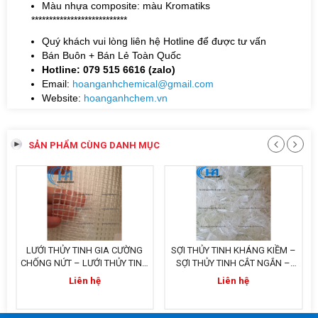
Màu nhựa composite: màu Kromatiks
***************************
Quý khách vui lòng liên hệ Hotline để được tư vấn
Bán Buôn + Bán Lẻ Toàn Quốc
Hotline: 079 515 6616 (zalo)
Email:
hoanganhchemical@gmail.com
Website:
hoanganhchem.vn
SẢN PHẨM CÙNG DANH MỤC
LƯỚI THỦY TINH GIA CƯỜNG
SỢI THỦY TINH KHÁNG KIỀM –
CHỐNG NỨT – LƯỚI THỦY TINH
SỢI THỦY TINH CẮT NGẮN –
CHỐNG THẤM
SỢI GIA CƯỜNG COMPOSITE –
Liên hệ
Liên hệ
SỢI GIA CƯỜNG PHÀO CHỈ - SỢI
GIA CƯỜNG TRONG XÂY DỰNG