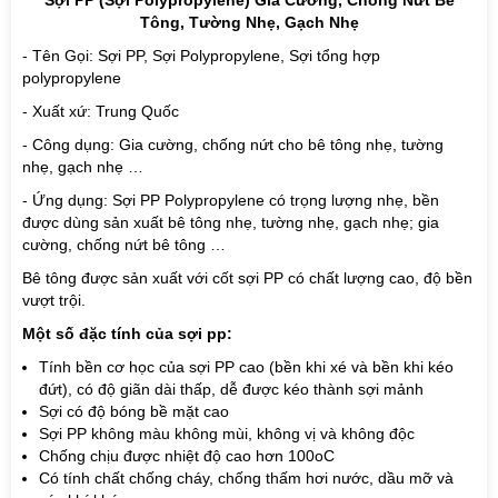
Sợi PP (Sợi Polypropylene) Gia Cường, Chống Nứt Bê
Tông, Tường Nhẹ, Gạch Nhẹ
- Tên Gọi: Sợi PP, Sợi Polypropylene, Sợi tổng hợp
polypropylene
- Xuất xứ: Trung Quốc
- Công dụng: Gia cường, chống nứt cho bê tông nhẹ, tường
nhẹ, gạch nhẹ …
- Ứng dụng: Sợi PP Polypropylene có trọng lượng nhẹ, bền
được dùng sản xuất bê tông nhẹ, tường nhẹ, gạch nhẹ; gia
cường, chống nứt bê tông …
Bê tông được sản xuất với cốt sợi PP có chất lượng cao, độ bền
vượt trội.
Một số đặc tính của sợi pp:
Tính bền cơ học của sợi PP cao (bền khi xé và bền khi kéo
đứt), có độ giãn dài thấp, dễ được kéo thành sợi mảnh
Sợi có độ bóng bề mặt cao
Sợi PP không màu không mùi, không vị và không độc
Chống chịu được nhiệt độ cao hơn 100oC
Có tính chất chống cháy, chống thấm hơi nước, dầu mỡ và