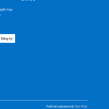
uyến mại
!
Đăng ký
Thiết kế website bởi
Tâm Phát
.