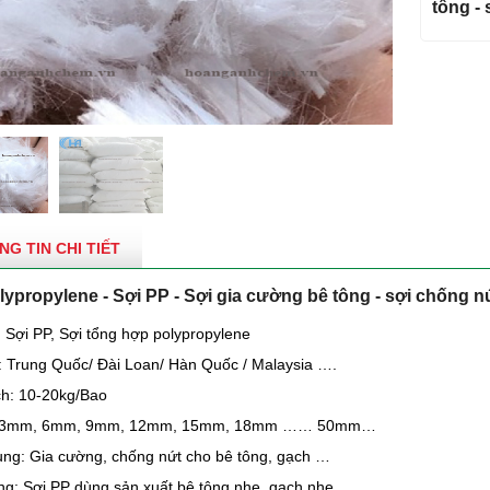
tông -
NG TIN CHI TIẾT
lypropylene - Sợi PP - Sợi gia cường bê tông - sợi chống n
: Sợi PP, Sợi tổng hợp polypropylene
: Trung Quốc/ Đài Loan/ Hàn Quốc / Malaysia ….
h: 10-20kg/Bao
: 3mm, 6mm, 9mm, 12mm, 15mm, 18mm …… 50mm…
ng: Gia cường, chống nứt cho bê tông, gạch …
g: Sợi PP dùng sản xuất bê tông nhẹ, gạch nhẹ …