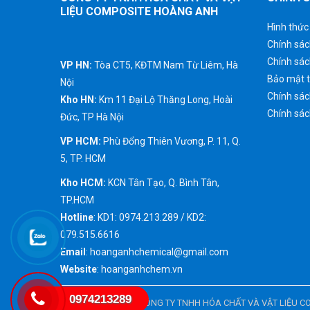
LIỆU COMPOSITE HOÀNG ANH
Hình thức
Chính sác
Chính sá
VP HN:
Tòa CT5, KĐTM Nam Từ Liêm, Hà
Bảo mật t
Nội
Chính sác
Kho HN:
Km 11 Đại Lộ Thăng Long, Hoài
Chính sác
Đức, TP Hà Nội
VP HCM:
Phù Đổng Thiên Vương, P. 11, Q.
5, TP. HCM
Kho HCM:
KCN Tân Tạo, Q. Bình Tân,
TP.HCM
Hotline
: KD1: 0974.213.289 / KD2:
079.515.6616
Email
: hoanganhchemical@gmail.com
Website
: hoanganhchem.vn
0974213289
Bản quyền thuộc về
CÔNG TY TNHH HÓA CHẤT VÀ VẬT LIỆU 