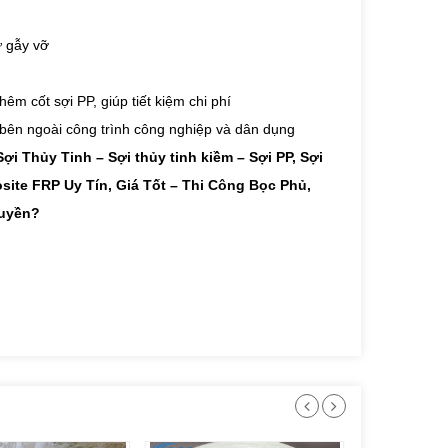
ự gẫy vỡ
êm cốt sợi PP, giúp tiết kiệm chi phí
 bên ngoài công trình công nghiệp và dân dụng
i Thủy Tinh – Sợi thủy tinh kiềm – Sợi PP, Sợi
ite FRP Uy Tín, Giá Tốt – Thi Công Bọc Phủ,
huyền?