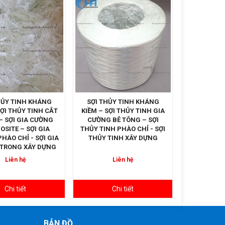
SỢI THỦY TINH KHÁNG
Sợi Thủy Tinh Cắt Ngắn
KIỀM – SỢI THỦY TINH GIA
Kháng Kiềm 2,5cm
CƯ
CƯỜNG BÊ TÔNG – SỢI
TH
THỦY TINH PHÀO CHỈ - SỢI
THỦY TINH XÂY DỰNG
Liên hệ
Liên hệ
Chi tiết
Chi tiết
BẢN ĐỒ