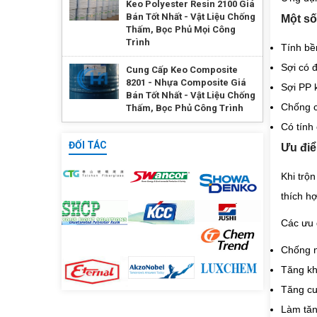
Keo Polyester Resin 2100 Giá
Bán Tốt Nhất - Vật Liệu Chống
Một số
Thấm, Bọc Phủ Mọi Công
Trình
Tính bề
Sợi có 
Cung Cấp Keo Composite
8201 - Nhựa Composite Giá
Sợi PP 
Bán Tốt Nhất - Vật Liệu Chống
Chống c
Thấm, Bọc Phủ Công Trình
Có tính
ĐỐI TÁC
Ưu điể
Khi trộ
thích h
Các ưu 
Chống n
Tăng kh
Tăng cư
Làm tăng