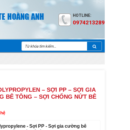
TE HOÀNG ANH
HOTLINE:
0974213289
OLYPROPYLEN – SỢI PP – SỢI GIA
 BÊ TÔNG – SỢI CHỐNG NỨT BÊ
 hệ
lypropylene - Sợi PP - Sợi gia cường bê