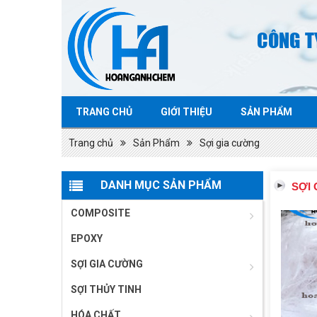
CÔNG T
TRANG CHỦ
GIỚI THIỆU
SẢN PHẨM
Trang chủ
Sản Phẩm
Sợi gia cường
DANH MỤC SẢN PHẨM
SỢI
COMPOSITE
EPOXY
SỢI GIA CƯỜNG
SỢI THỦY TINH
HÓA CHẤT