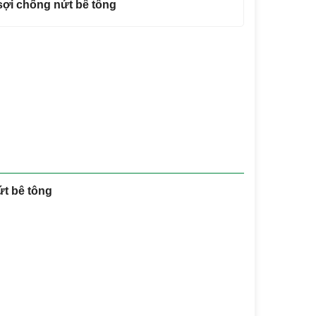
 sợi chống nứt bê tông
ứt bê tông