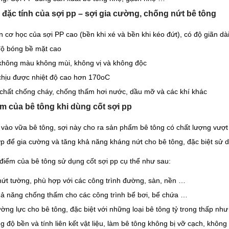
 đặc tính của sợi pp – sợi gia cường, chống nứt bê tông
n cơ học của sợi PP cao (bền khi xé và bền khi kéo đứt), có độ giãn d
độ bóng bề mặt cao
không màu không mùi, không vị và không độc
hịu được nhiệt độ cao hơn 170oC
 chất chống cháy, chống thấm hơi nước, dầu mỡ và các khí khác
m của bê tông khi dùng cốt sợi pp
n vào vữa bê tông, sợi này cho ra sản phẩm bê tông có chất lượng vượt 
ợp để gia cường và tăng khả năng kháng nứt cho bê tông, đặc biệt sử 
điểm của bê tông sử dụng cốt sợi pp cụ thể như sau:
ứt tường, phù hợp với các công trình đường, sàn, nền …
ả năng chống thấm cho các công trình bể bơi, bể chứa …
ờng lực cho bê tông, đặc biệt với những loại bê tông tỷ trong thấp như
 độ bền và tính liên kết vật liệu, làm bê tông không bị vỡ cạch, không 