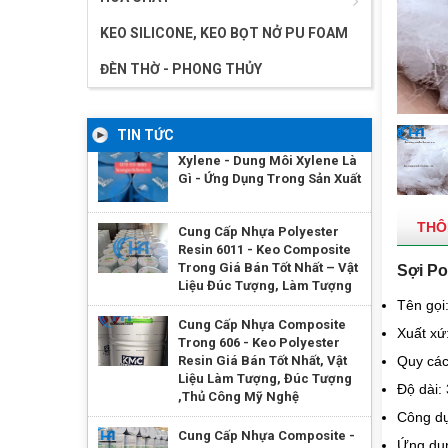
KEO SILICONE, KEO BỌT NỞ PU FOAM
ĐÈN THỜ - PHONG THỦY
TIN TỨC
Xylene - Dung Môi Xylene Là
Gì - Ứng Dụng Trong Sản Xuất
THÔ
Cung Cấp Nhựa Polyester
Resin 6011 - Keo Composite
Trong Giá Bán Tốt Nhất – Vật
Sợi Po
Liệu Đúc Tượng, Làm Tượng
Tên gọi
Cung Cấp Nhựa Composite
Xuất xứ
Trong 606 - Keo Polyester
Resin Giá Bán Tốt Nhất, Vật
Quy các
Liệu Làm Tượng, Đúc Tượng
Độ dài
,Thủ Công Mỹ Nghệ
Công dụ
Cung Cấp Nhựa Composite -
Ứng dụn