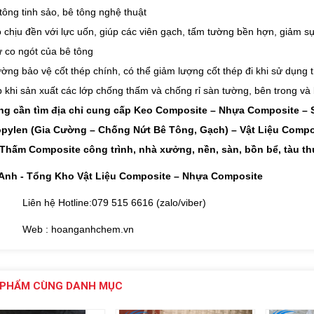
tông tinh sảo, bê tông nghệ thuật
 chịu đền với lực uốn, giúp các viên gạch, tấm tường bền hợn, giảm s
 co ngót của bê tông
ng bảo vệ cốt thép chính, có thể giảm lượng cốt thép đi khi sử dụng th
 khi sản xuất các lớp chống thấm và chống rỉ sàn tường, bên trong và
g cần tìm địa chỉ cung cấp Keo Composite – Nhựa Composite – Sợ
opylen (Gia Cường – Chống Nứt Bê Tông, Gạch) – Vật Liệu Compos
Thấm Composite công trình, nhà xưởng, nền, sàn, bồn bể, tàu t
Anh - Tổng Kho Vật Liệu Composite – Nhựa Composite
Liên hệ Hotline:079 515 6616 (zalo/viber)
Web : hoanganhchem.vn
 PHẨM CÙNG DANH MỤC