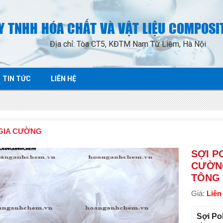
Y TNHH HÓA CHẤT VÀ VẬT LIỆU COMPOSI
Địa chỉ: Tòa CT5, KĐTM Nam Từ Liêm, Hà Nội
TIN TỨC
LIÊN HỆ
 GIA CƯỜNG
SỢI P
CƯỜNG
TÔNG
Giá:
Liên
Sợi Po