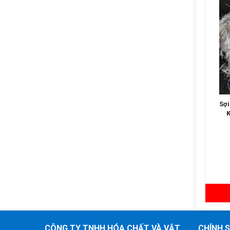
SỢI THỦY TINH KHÁNG
Sợi Thủy Tinh Cắt Ngắn
KIỀM – SỢI THỦY TINH GIA
Kháng Kiềm 2,5cm
CƯỜNG BÊ TÔNG – SỢI
THỦY TINH PHÀO CHỈ - SỢI
THỦY TINH XÂY DỰNG
Liên hệ
Liên hệ
Chi tiết
Chi tiết
CÔNG TY TNHH HÓA CHẤT VÀ VẬT
CHÍNH 