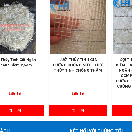
LƯỚI THỦY TINH GIA
SỢI THỦY TINH KHÁNG
CƯỜNG CHỐNG NỨT – LƯỚI
KIỀM – SỢI THỦY TINH CẮT
THỦY TINH CHỐNG THẤM
NGẮN – SỢI GIA CƯỜNG
COMPOSITE – SỢI GIA
CƯỜNG PHÀO CHỈ - SỢI GIA
CƯỜNG TRONG XÂY DỰNG
Liên hệ
Liên hệ
Chi tiết
Chi tiết
SÁCH
KẾT NỐI VỚI CHÚNG TÔI