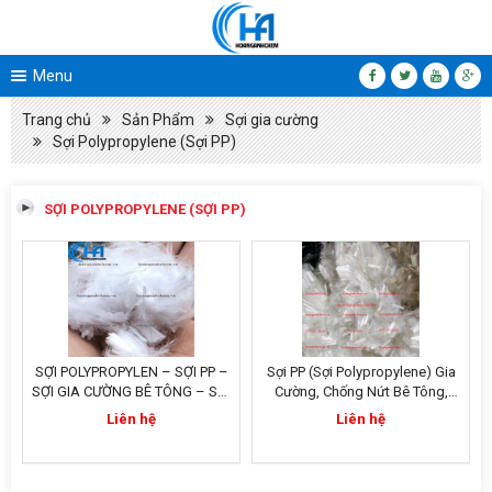
Menu
Trang chủ
Sản Phẩm
Sợi gia cường
Sợi Polypropylene (Sợi PP)
SỢI POLYPROPYLENE (SỢI PP)
SỢI POLYPROPYLEN – SỢI PP –
Sợi PP (Sợi Polypropylene) Gia
SỢI GIA CƯỜNG BÊ TÔNG – SỢI
Cường, Chống Nứt Bê Tông,
CHỐNG NỨT BÊ TÔNG
Tường Nhẹ, Gạch Nhẹ
Liên hệ
Liên hệ