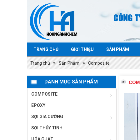
CÔNG T
TRANG CHỦ
GIỚI THIỆU
SẢN PHẨM
Trang chủ
Sản Phẩm
Composite
DANH MỤC SẢN PHẨM
COM
COMPOSITE
EPOXY
SỢI GIA CƯỜNG
SỢI THỦY TINH
HÓA CHẤT