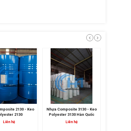
posite 3130 - Keo
Nhựa Composite 191 - Keo
Nhựa Compo
er 3130 Hàn Quốc
Polyester 191
Keo Polyes
Liên hệ
Liên hệ
L