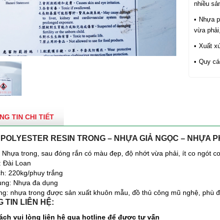
nhiều s
Nhựa po
vừa phải,
Xuất x
Quy cá
NG TIN CHI TIẾT
POLYESTER RESIN TRONG – NHỰA GIẢ NGỌC – NHỰA P
: Nhựa trong, sau đóng rắn có màu đẹp, độ nhớt vừa phải, ít co ngót co
: Đài Loan
h: 220kg/phuy trắng
ụng: Nhựa đa dụng
g: nhựa trong được sản xuất khuôn mẫu, đồ thủ công mũ nghệ, phù đi
 TIN LIÊN HỆ:
ch vui lòng liên hệ qua hotline để được tư vấn