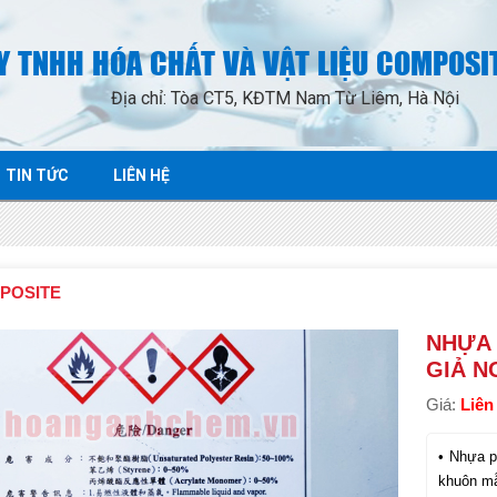
Y TNHH HÓA CHẤT VÀ VẬT LIỆU COMPOSI
Địa chỉ: Tòa CT5, KĐTM Nam Từ Liêm, Hà Nội
TIN TỨC
LIÊN HỆ
POSITE
NHỰA 
GIẢ N
Giá:
Liên
Nhựa po
khuôn mẫ