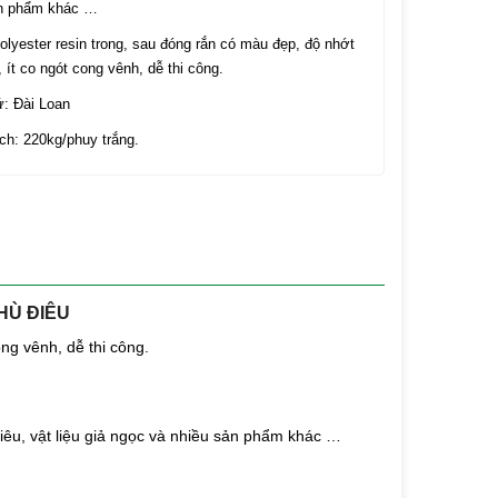
ản phẩm khác …
lyester resin trong, sau đóng rắn có màu đẹp, độ nhớt
 ít co ngót cong vênh, dễ thi công.
ứ: Đài Loan
ch: 220kg/phuy trắng.
HÙ ĐIÊU
ng vênh, dễ thi công.
êu, vật liệu giả ngọc và nhiều sản phẩm khác …