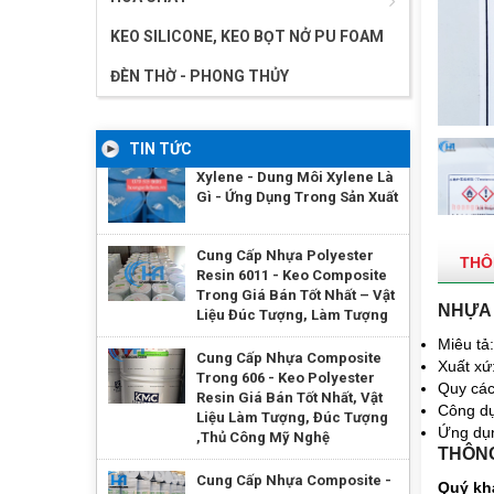
KEO SILICONE, KEO BỌT NỞ PU FOAM
ĐÈN THỜ - PHONG THỦY
TIN TỨC
Xylene - Dung Môi Xylene Là
Gì - Ứng Dụng Trong Sản Xuất
Cung Cấp Nhựa Polyester
THÔ
Resin 6011 - Keo Composite
Trong Giá Bán Tốt Nhất – Vật
NHỰA 
Liệu Đúc Tượng, Làm Tượng
Miêu tả
Cung Cấp Nhựa Composite
Xuất xứ
Trong 606 - Keo Polyester
Quy các
Resin Giá Bán Tốt Nhất, Vật
Công d
Liệu Làm Tượng, Đúc Tượng
Ứng dụn
,Thủ Công Mỹ Nghệ
THÔNG
Cung Cấp Nhựa Composite -
Quý khá