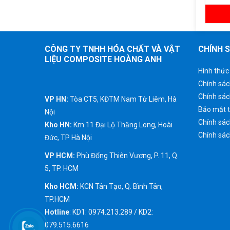
Chi tiết
Chi tiết
CÔNG TY TNHH HÓA CHẤT VÀ VẬT
CHÍNH 
LIỆU COMPOSITE HOÀNG ANH
Hình thức
Chính sác
Chính sá
VP HN:
Tòa CT5, KĐTM Nam Từ Liêm, Hà
Bảo mật t
Nội
Chính sác
Kho HN:
Km 11 Đại Lộ Thăng Long, Hoài
Chính sác
Đức, TP Hà Nội
VP HCM:
Phù Đổng Thiên Vương, P. 11, Q.
5, TP. HCM
Kho HCM:
KCN Tân Tạo, Q. Bình Tân,
TP.HCM
Hotline
: KD1: 0974.213.289 / KD2:
079.515.6616