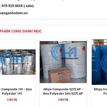
: 079
515
6616 ( zalo)
oanganhchem.vn
 PHẨM CÙNG DANH MỤC
 Composite 5272 AP -
Nhựa Composite 2130 - Keo
Nhựa Com
Polyester Dẻo 5272 AP
Polyester 2130
Polyest
Liên hệ
Liên hệ