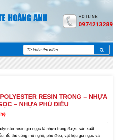
TE HOÀNG ANH
HOTLINE:
0974213289
POLYESTER RESIN TRONG – NHỰA
GỌC – NHỰA PHÙ ĐIÊU
 hệ
lyester resin giả ngọc là nhựa trong được sản xuất
u, đồ thủ công mũ nghệ, phù điêu, vật liệu giả ngọc và