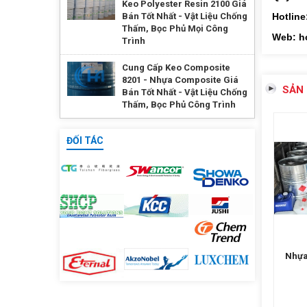
Keo Polyester Resin 2100 Giá
Bán Tốt Nhất - Vật Liệu Chống
Hotline
Thấm, Bọc Phủ Mọi Công
Web: h
Trình
Cung Cấp Keo Composite
8201 - Nhựa Composite Giá
SẢN
Bán Tốt Nhất - Vật Liệu Chống
Thấm, Bọc Phủ Công Trình
ĐỐI TÁC
ựa Composite 3130 - Keo
Nhựa Composite 191 - Keo
Nhựa
olyester 3130 Hàn Quốc
Polyester 191
Keo 
Liên hệ
Liên hệ