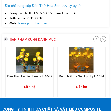
Địa chỉ cung cấp Đèn Thờ Hoa Sen Lưy Ly uy tín:
Công Ty TNHH TM & SX Vật Liệu Hoàng Anh
Hotline:
079.515.6616
Web:
hoanganhchem.vn
SẢN PHẨM CÙNG DANH MỤC
1
Đèn Thờ Hoa Sen Lưu Ly HA689
Đèn Thờ Hoa Sen Lưu Ly HA684
Liên hệ
Liên hệ
CÔNG TY TNHH HÓA CHẤT VÀ VẬT LIỆU COMPOSITE