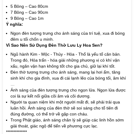
5 Bông – Cao 80cm
7 Bông – Cao 90cm
9 Bông – Cao 1m
Ý nghĩa:
Ngọn đèn tượng trưng cho ánh sáng của trí tuệ, xua đi bóng
đêm u tối chốn u minh.
Vì Sao Nên Sử Dụng Đèn Thờ Lưu Ly Hoa Sen?
Ngũ hành Kim - Mộc - Thủy - Hỏa - Thổ là yếu tố căn bản.
Trong đó, Hỏa trấn - hóa giải những phương vị có khí vận
xấu, ngăn vận hạn không tốt cho gia chủ, giữ lại khí tốt.
Đèn thờ tượng trưng cho ánh sáng, mang lại hơi ấm, tăng
sinh khí cho gia đình, xua đi cái lạnh lẽo của bóng tối, âm khí
…
Ánh sáng của đèn tượng trưng cho ngọn lửa. Ngọn lửa được
coi là sự kết nối giữa cõi âm và cõi dương.
Người ta quan niệm khi một người mất đi, sẽ phải trải qua
luân hồi. Ánh sáng của đèn thờ sẽ soi sáng cho tổ tiên đi
đúng đường, có thể trở về gặp con cháu.
Trong Phật giáo, ánh sáng chân lý sẽ giúp các linh hồn sớm
giải thoát, giác ngộ để tiến về phương cực lạc.
**************