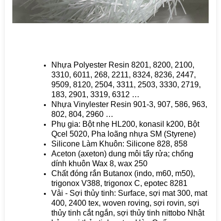
Nhựa Polyester Resin 8201, 8200, 2100,
3310, 6011, 268, 2211, 8324, 8236, 2447,
9509, 8120, 2504, 3311, 2503, 3330, 2719,
183, 2901, 3319, 6312 …
Nhựa Vinylester Resin 901-3, 907, 586, 963,
802, 804, 2960 …
Phụ gia: Bột nhẹ HL200, konasil k200, Bột
Qcel 5020, Pha loãng nhựa SM (Styrene)
Silicone Làm Khuôn: Silicone 828, 858
Aceton (axeton) dung môi tẩy rửa; chống
dính khuôn Wax 8, wax 250
Chất đóng rắn Butanox (indo, m60, m50),
trigonox V388, trigonox C, epotec 8281
Vải - Sợi thủy tinh: Surface, sợi mat 300, mat
400, 2400 tex, woven roving, sợi rovin, sợi
thủy tinh cắt ngắn, sợi thủy tinh nittobo Nhật